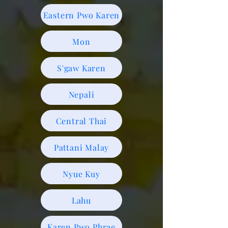
Eastern Pwo Karen
Mon
S'gaw Karen
Nepali
Central Thai
Pattani Malay
Nyue Kuy
Lahu
Karen Pwo Phrae