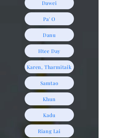
Dawei
Pa' O
Danu
Htee Day
Karen, Tharmitaik
Samtao
Khun
Kadu
Riang Lai