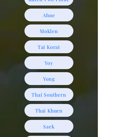
Ahue
Moklen
Tai Korat
Yoy
Yong
Thai Southern
Thai Khuen
Saek