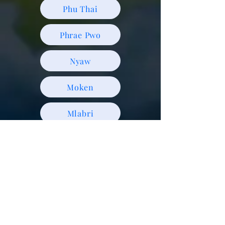
Phu Thai
Phrae Pwo
Nyaw
Moken
Mlabri
Lao Song
Lao
Mpi
Central Thai