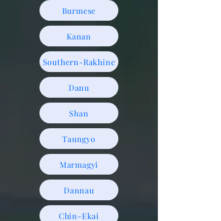
Burmese
Kanan
Southern-Rakhine
Danu
Shan
Taungyo
Marmagyi
Dannau
Chin-Ekai