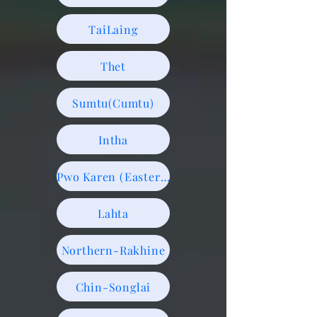
TaiLaing
Thet
Sumtu(Cumtu)
Intha
Pwo Karen (Eastern)
Lahta
Northern-Rakhine
Chin-Songlai