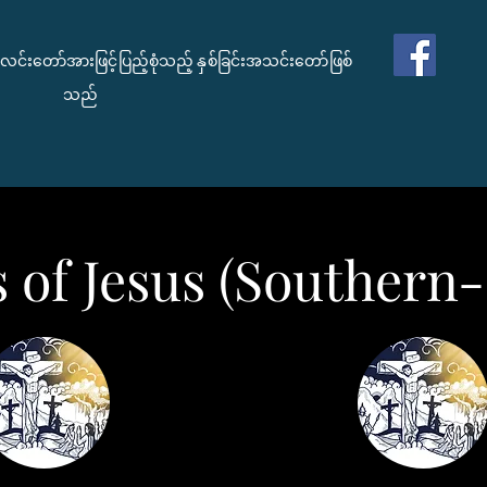
င်းတော်အားဖြင့်ပြည့်စုံသည့် နှစ်ခြင်းအသင်းတော်ဖြစ်
သည်
s of Jesus (Southern