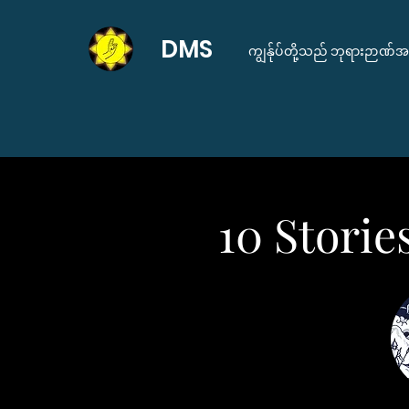
DMS
ကျွန်ုပ်တို့သည် ဘုရားဉာဏ်အလ
10 Storie