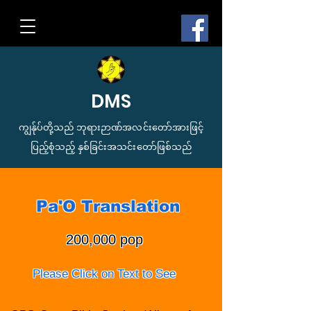
DMS
ကျွန်ုပ်တို့သည် ဘုရားဉာဏ်အလင်းတော်အားဖြင့်
ပြည့်စုံသည့် နှစ်ခြင်းအသင်းတော်ဖြစ်သည်
Pa'O Tran
slation
200,000 pop
Please Click on Text to See